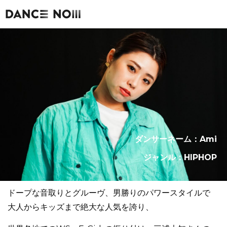
ダンサーネーム：Ami
ジャンル：HIPHOP
ドープな音取りとグルーヴ、男勝りのパワースタイルで
大人からキッズまで絶大な人気を誇り、