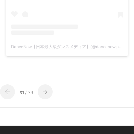
DanceNow【日本最大級ダンスメディア】(@dancenowjp)がシェアした投稿
31
/ 79