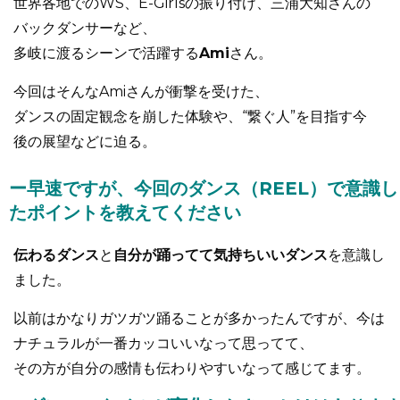
世界各地でのWS、E-Girlsの振り付け、三浦大知さんの
バックダンサーなど、
多岐に渡るシーンで活躍する
Ami
さん。
今回はそんなAmiさんが衝撃を受けた、
ダンスの固定観念を崩した体験や、“繋ぐ人”を目指す今
後の展望などに迫る。
ー早速ですが、今回のダンス（REEL）で意識し
たポイントを教えてください
伝わるダンス
と
自分が踊ってて気持ちいいダンス
を意識し
ました。
以前はかなりガツガツ踊ることが多かったんですが、今は
ナチュラルが一番カッコいいなって思ってて、
その方が自分の感情も伝わりやすいなって感じてます。