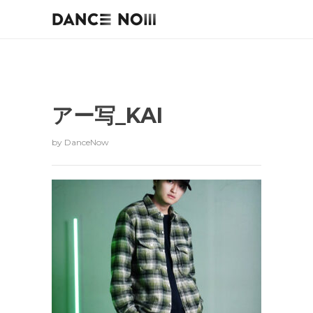
アー写_KAI
by
DanceNow