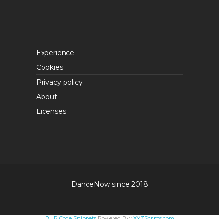
Experience
Cookies
Privacy policy
About
Licenses
DanceNow since 2018
PHP Code Snippets
Powered By :
XYZScripts.com