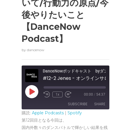
いて/行動力の原点/今
後やりたいこと
【DanceNow
Podcast】
by
dancenow
DanceNowポッドキャスト byダンスナウ
P
1x
00:00
/
54:37
R
F
l
e
a
a
SUBSCRIBE
SHARE
w
s
y
i
t
E
購読:
Apple Podcasts
n
|
Spotify
F
p
d
o
i
第12回目となる今回は、
1
r
SHARE
s
Apple Podcasts
Spotify
0
w
o
国内外数々のダンスバトルで輝かしい結果を残
S
a
d