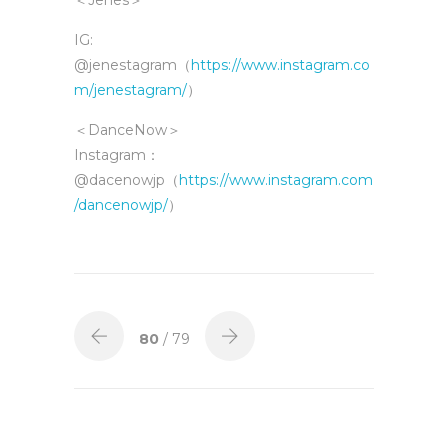
IG:
@jenestagram（
https://www.instagram.co
m/jenestagram/
）
＜DanceNow＞
Instagram：
@dacenowjp（
https://www.instagram.com
/dancenowjp/
）
80
/ 79