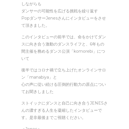
RSS FEED
LINK
e
r
e
しながらも
c
d
o
3
ダンサーの可能性を広げる挑戦を繰り返す
EMBED
n
0
PopダンサーJenesさんにインタビューをさせ
d
s
s
e
て頂きました。
c
o
n
このインタビューの前半では、命をかけてダン
d
s
スに向き合う激動のダンスライフと、6年もの
間主催を務めるダンス公演「komorebi」につ
いて
後半ではコロナ禍で立ち上げたオンラインサロ
ン「manabiya」と
心の声に従い続ける圧倒的行動力の原点につい
てお聞きしました
ストイックにダンスと自己に向き合うJENESさ
んの濃すぎる人生を凝縮したインタビューで
す。是非最後までご視聴ください。
＜Jenes＞